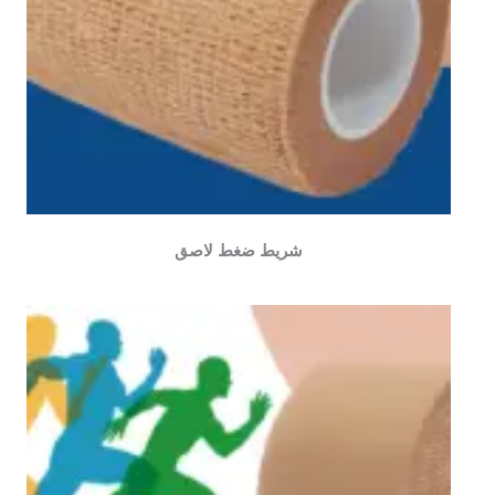
شريط ضغط لاصق