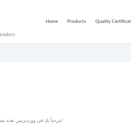
Home
Products
Quality Certifica
Tenders
n
مرحباً بك في ووردبريس. هذه مقالتك الأولى. حررّها أو احذفها، ثم ابدأ النشر!