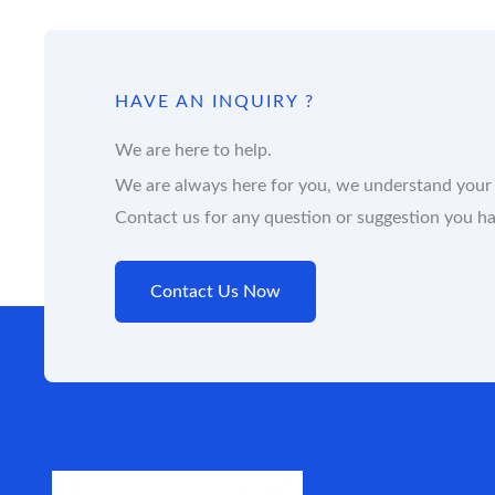
HAVE AN INQUIRY ?
We are here to help.
We are always here for you, we understand your 
Contact us for any question or suggestion you ha
Contact Us Now