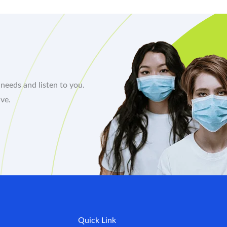
needs and listen to you.
ve.
Quick Link