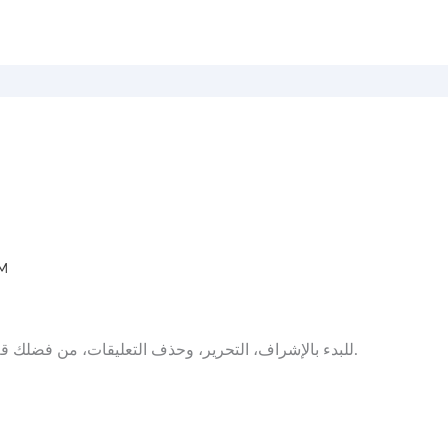
AM
للبدء بالإشراف، التحرير، وحذف التعليقات، من فضلك قم بزيارة شاشة التعليقات في لوحة التحكم.